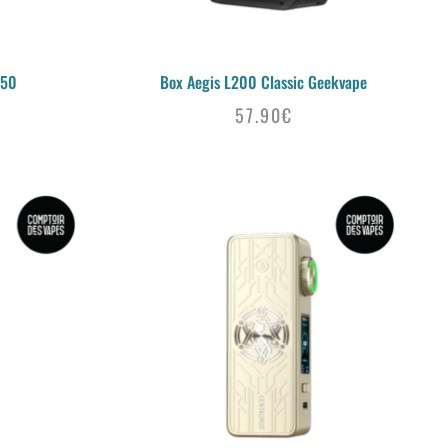
650
Box Aegis L200 Classic Geekvape
57.90
€