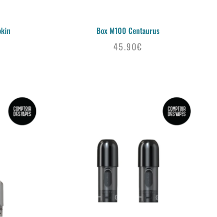
okin
Box M100 Centaurus
45.90
€