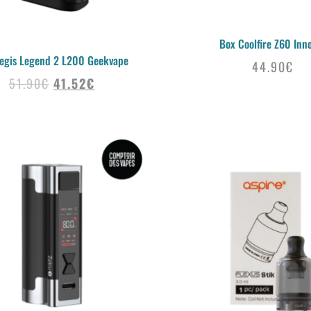
Box Coolfire Z60 Inn
egis Legend 2 L200 Geekvape
44.90
€
51.90
€
41.52
€