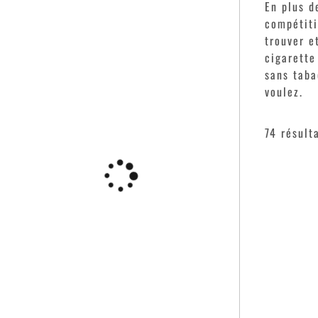
En plus d
compétiti
trouver e
cigarette
sans taba
voulez.
74 résult