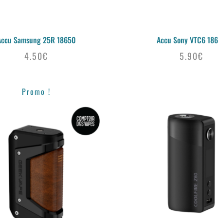
Accu Samsung 25R 18650
Accu Sony VTC6 18
4.50
€
5.90
€
Promo !