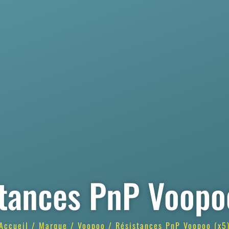
tances PnP Voopo
Accueil
/
Marque
/
Voopoo
/ Résistances PnP Voopoo (x5