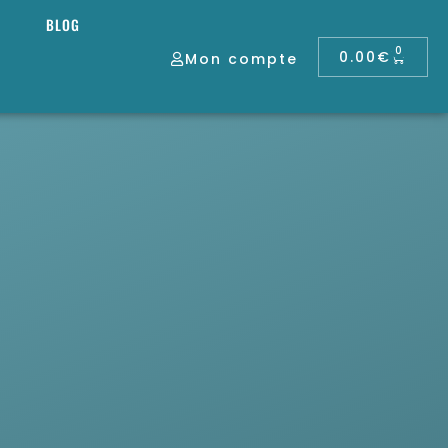
BLOG
0
0.00
€
Mon compte