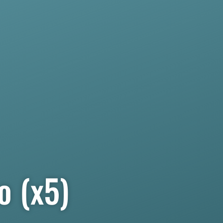
o (x5)
)