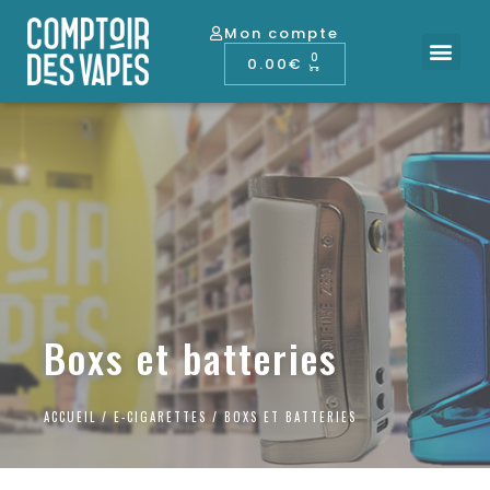
Mon compte
J’arrête de f
E-cigare
Coin des exper
0
0.00
€
Boxs et batteries
ACCUEIL
/
E-CIGARETTES
/ BOXS ET BATTERIES