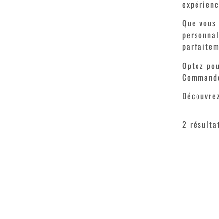
expérienc
Que vous 
personnal
parfaitem
Optez pou
Commandez
Découvre
2 résulta