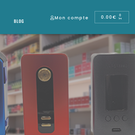
0
0.00
€
Mon compte
BLOG