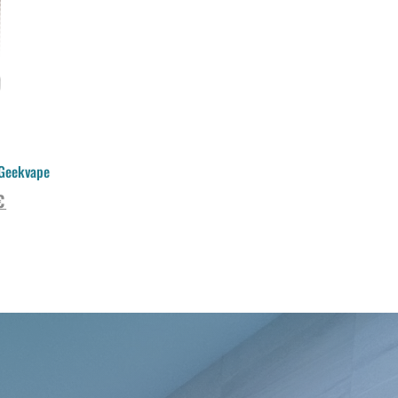
 Geekvape
€