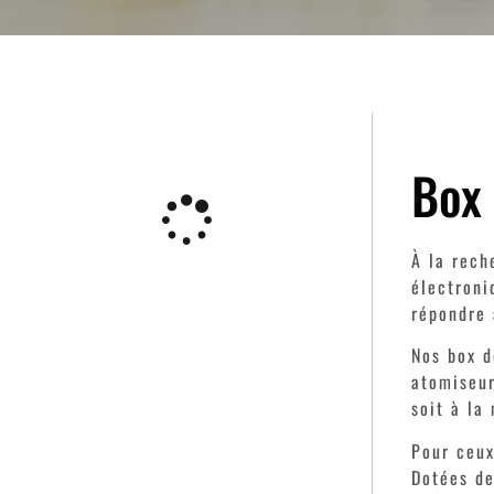
Box 
À la rech
électroni
répondre 
Nos box d
atomiseur
soit à la
Pour ceux
Dotées de