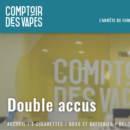
J’ARRÊTE DE FU
Double accus
ACCUEIL
/
E-CIGARETTES
/
BOXS ET BATTERIES
/ DOU