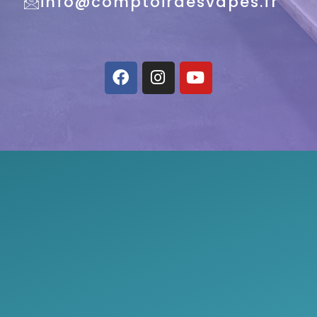
info@comptoirdesvapes.fr