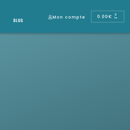
0
0.00
€
Mon compte
BLOG