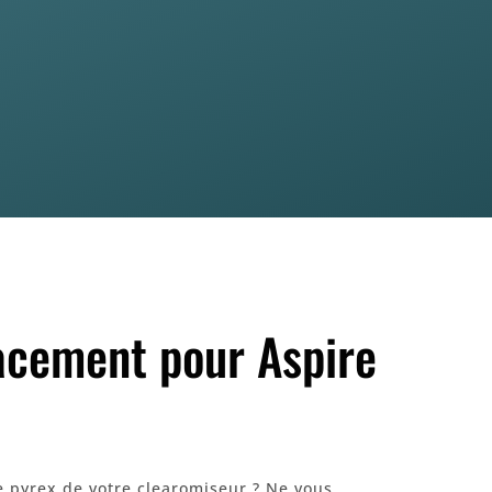
acement pour Aspire
e pyrex de votre clearomiseur ? Ne vous