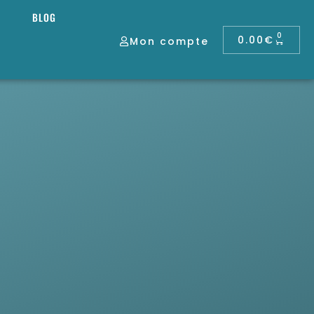
BLOG
0
0.00
€
Mon compte