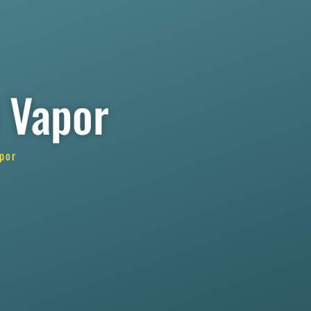
i Vapor
por