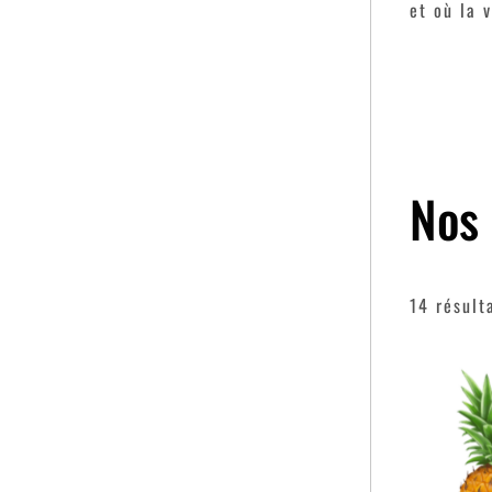
et où la 
Nos 
14 résult