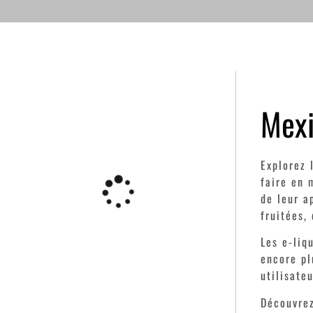
Mexi
Explorez 
faire en 
de leur a
fruitées,
Les e-liq
encore pl
utilisate
Découvrez