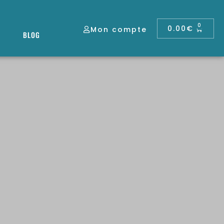
0
0.00
€
Mon compte
BLOG