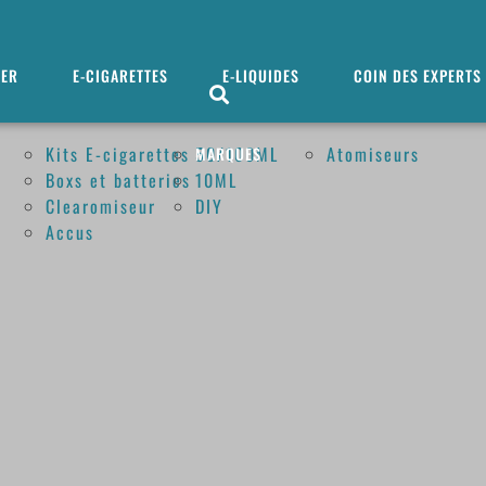
MER
E-CIGARETTES
E-LIQUIDES
COIN DES EXPERTS
Kits E-cigarettes
50/100ML
Atomiseurs
MARQUES
Boxs et batteries
10ML
Clearomiseur
DIY
Accus