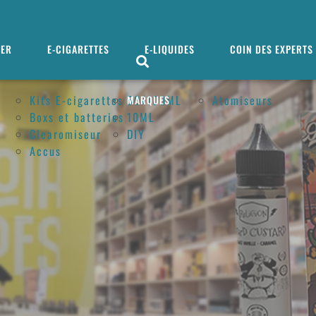
MER
E-CIGARETTES
E-LIQUIDES
COIN DES EXPERTS
Kits E-cigarettes
50/100ML
Atomiseurs
MARQUES
Boxs et batteries
10ML
Clearomiseur
DIY
Accus