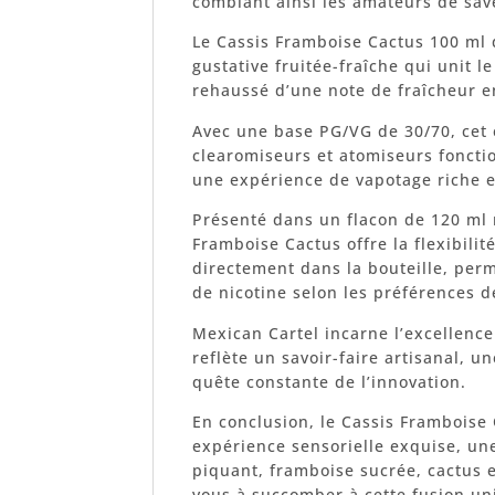
comblant ainsi les amateurs de save
Le Cassis Framboise Cactus 100 ml 
gustative fruitée-fraîche qui unit le
rehaussé d’une note de fraîcheur e
Avec une base PG/VG de 30/70, cet e
clearomiseurs et atomiseurs foncti
une expérience de vapotage riche e
Présenté dans un flacon de 120 ml 
Framboise Cactus offre la flexibilit
directement dans la bouteille, perm
de nicotine selon les préférences 
Mexican Cartel incarne l’excellence
reflète un savoir-faire artisanal, 
quête constante de l’innovation.
En conclusion, le Cassis Framboise
expérience sensorielle exquise, un
piquant, framboise sucrée, cactus e
vous à succomber à cette fusion un