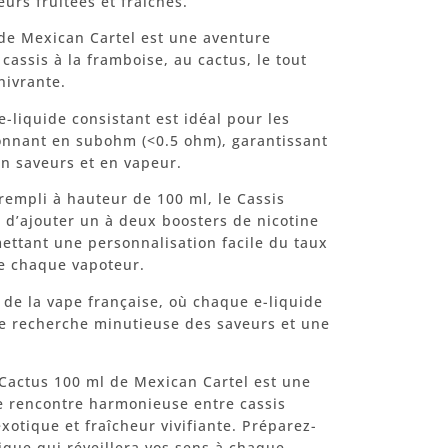
urs fruitées et fraîches.
de Mexican Cartel est une aventure
 cassis à la framboise, au cactus, le tout
nivrante.
-liquide consistant est idéal pour les
onnant en subohm (<0.5 ohm), garantissant
n saveurs et en vapeur.
rempli à hauteur de 100 ml, le Cassis
é d’ajouter un à deux boosters de nicotine
ettant une personnalisation facile du taux
de chaque vapoteur.
 de la vape française, où chaque e-liquide
une recherche minutieuse des saveurs et une
 Cactus 100 ml de Mexican Cartel est une
e rencontre harmonieuse entre cassis
xotique et fraîcheur vivifiante. Préparez-
ique qui réveillera vos sens à chaque