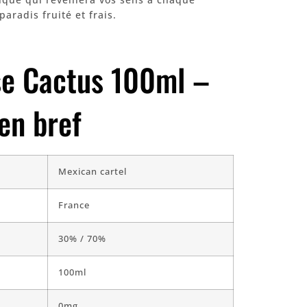
aradis fruité et frais.
se Cactus 100ml –
en bref
Mexican cartel
France
30% / 70%
100ml
0mg