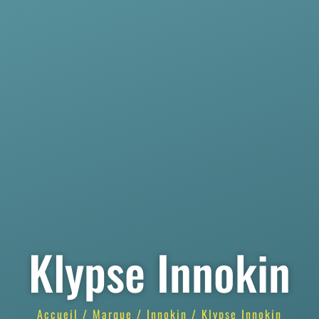
Klypse Innokin
Accueil
/
Marque
/
Innokin
/ Klypse Innokin