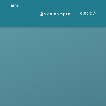
BLOG
0
0.00
€
Mon compte