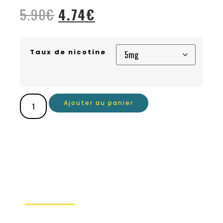
5.90
€
4.74
€
Taux de nicotine
Ajouter au panier