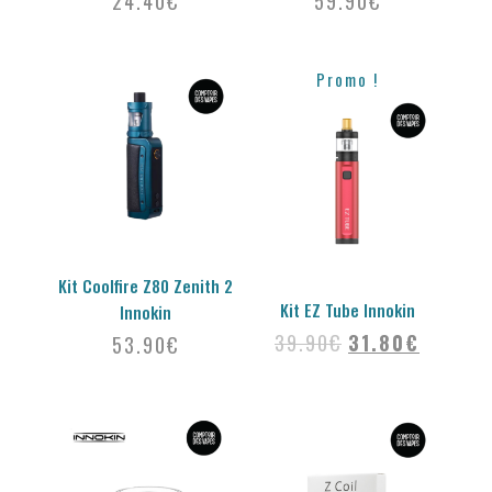
24.40
€
59.90
€
Promo !
Kit Coolfire Z80 Zenith 2
Kit EZ Tube Innokin
Innokin
39.90
€
31.80
€
53.90
€