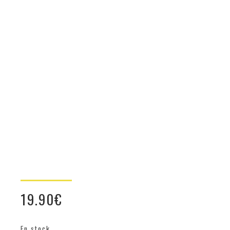
19.90
€
En stock