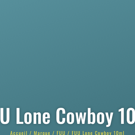
U Lone Cowboy 1
Accueil
/
Marque
/
FUU
/ FUU Lone Cowboy 10ml