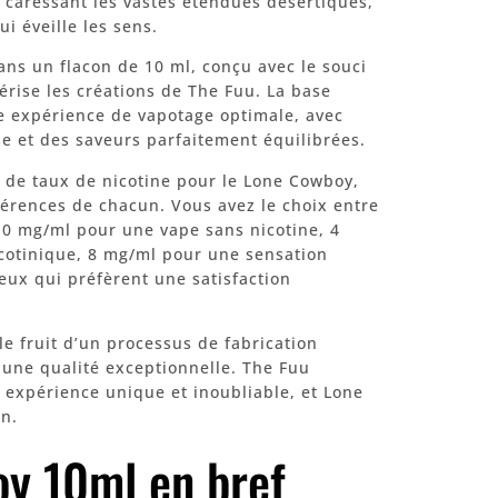
 caressant les vastes étendues désertiques,
i éveille les sens.
ans un flacon de 10 ml, conçu avec le souci
térise les créations de The Fuu. La base
e expérience de vapotage optimale, avec
 et des saveurs parfaitement équilibrées.
de taux de nicotine pour le Lone Cowboy,
férences de chacun. Vous avez le choix entre
: 0 mg/ml pour une vape sans nicotine, 4
cotinique, 8 mg/ml pour une sensation
eux qui préfèrent une satisfaction
e fruit d’un processus de fabrication
 une qualité exceptionnelle. The Fuu
 expérience unique et inoubliable, et Lone
on.
y 10ml en bref