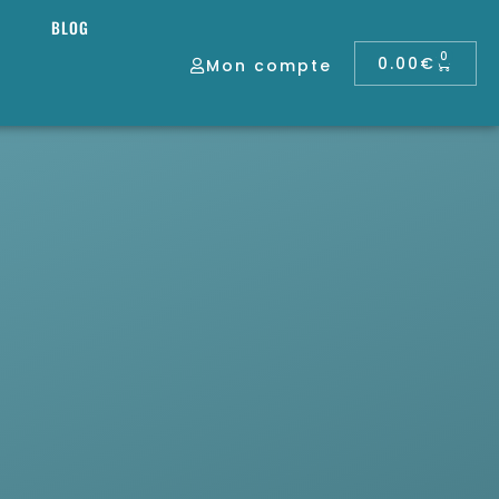
BLOG
0
0.00
€
Mon compte