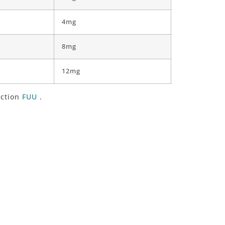
4mg
8mg
12mg
ection
FUU
.