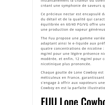
instantanément la chaleur du soleil
créant une symphonie de saveurs qu
Ce précieux nectar est encapsulé d
du détail et de la qualité qui carac
équilibrée en 60/40 PG/VG offre un
une production de vapeur généreuse
The Fuu propose une gamme variée 
adaptant ainsi le e-liquide aux pré
quatre concentrations de nicotine 
mg/ml pour une légère présence ni
modérée, et enfin, 12 mg/ml pour c
nicotinique plus prononcée.
Chaque goutte de Lone Cowboy est l
méticuleux en France, garantissant
s’engage à offrir aux vapoteurs une
Cowboy en est la parfaite illustrati
FUU Lone Cowbo