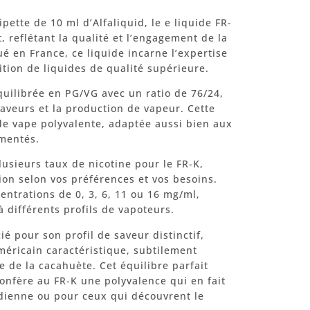
pette de 10 ml d’Alfaliquid, le e liquide FR-
, reflétant la qualité et l’engagement de la
é en France, ce liquide incarne l’expertise
ition de liquides de qualité supérieure.
uilibrée en PG/VG avec un ratio de 76/24,
saveurs et la production de vapeur. Cette
e vape polyvalente, adaptée aussi bien aux
mentés.
lusieurs taux de nicotine pour le FR-K,
ion selon vos préférences et vos besoins.
ntrations de 0, 3, 6, 11 ou 16 mg/ml,
 à différents profils de vapoteurs.
é pour son profil de saveur distinctif,
méricain caractéristique, subtilement
e de la cacahuète. Cet équilibre parfait
confère au FR-K une polyvalence qui en fait
dienne ou pour ceux qui découvrent le