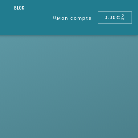
BLOG
0
0.00
€
Mon compte