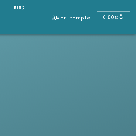
BLOG
0
0.00
€
Mon compte