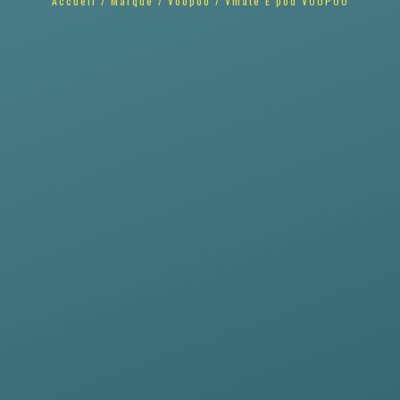
Accueil
/
Marque
/
Voopoo
/ Vmate E pod VOOPOO