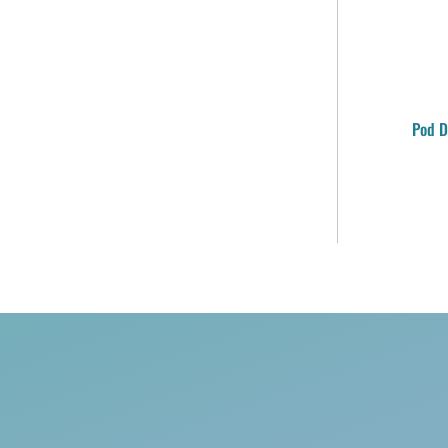
Pod D