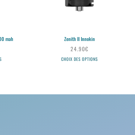
500 mah
Zenith II Innokin
24.90
€
S
CHOIX DES OPTIONS