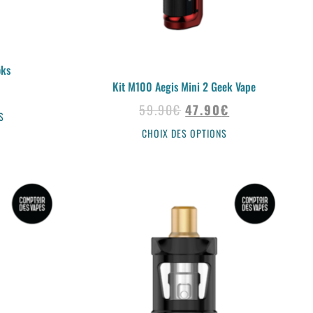
oks
Kit M100 Aegis Mini 2 Geek Vape
59.90
€
47.90
€
S
CHOIX DES OPTIONS