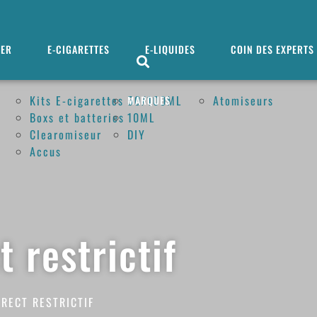
MER
E-CIGARETTES
E-LIQUIDES
COIN DES EXPERTS
Kits E-cigarettes
50/100ML
Atomiseurs
MARQUES
Boxs et batteries
10ML
Clearomiseur
DIY
Accus
t restrictif
IRECT RESTRICTIF