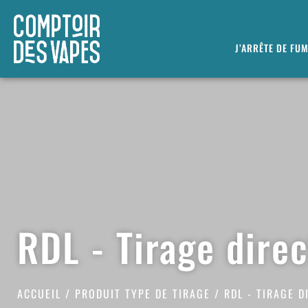
J’ARRÊTE DE FU
RDL - Tirage direc
ACCUEIL
/ PRODUIT TYPE DE TIRAGE / RDL - TIRAGE D