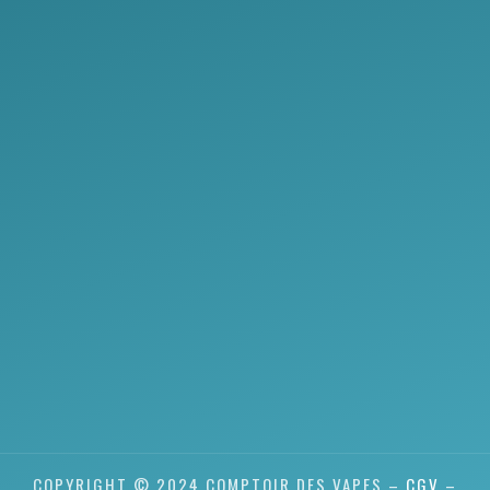
COPYRIGHT © 2024 COMPTOIR DES VAPES –
CGV
–