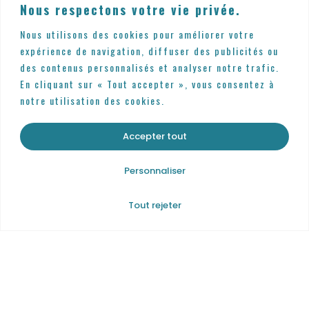
Nous respectons votre vie privée.
Nous utilisons des cookies pour améliorer votre
expérience de navigation, diffuser des publicités ou
Nous Contacter
des contenus personnalisés et analyser notre trafic.
04 22 91 68 32
En cliquant sur « Tout accepter », vous consentez à
notre utilisation des cookies.
Accepter tout
Horaires
Personnaliser
Lundi: 13h30 - 19h30
Mar - Sam: 09h30 - 19h30
Tout rejeter
info@comptoirdesvapes.fr