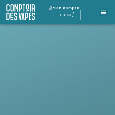
Mon compte
0
0.00
€