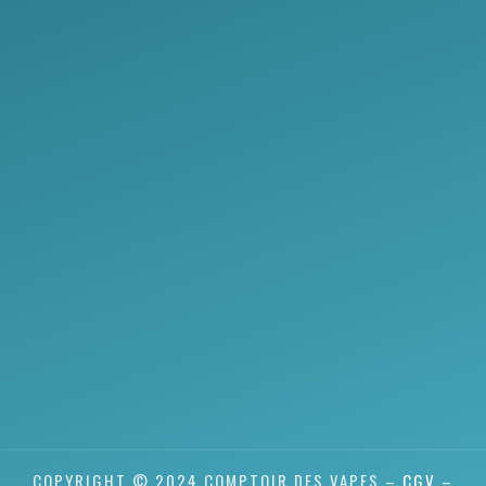
COPYRIGHT © 2024 COMPTOIR DES VAPES –
CGV
–