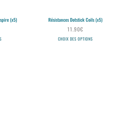
spire (x5)
Résistances Dotstick Coils (x5)
11.90
€
S
CHOIX DES OPTIONS