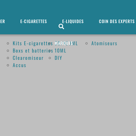
MER
E-CIGARETTES
E-LIQUIDES
COIN DES EXPERTS
Kits E-cigarettes
50/100ML
Atomiseurs
MARQUES
Boxs et batteries
10ML
Clearomiseur
DIY
Accus