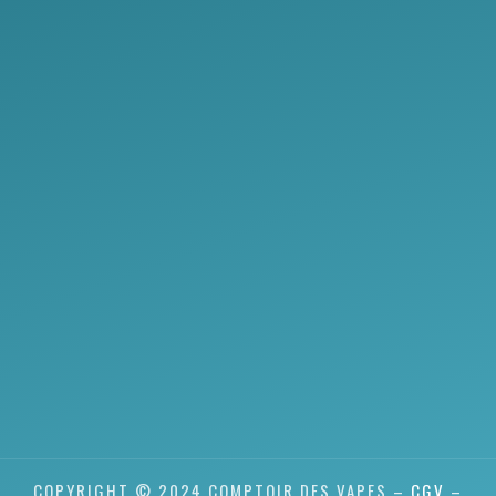
COPYRIGHT © 2024 COMPTOIR DES VAPES –
CGV
–