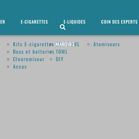
MER
E-CIGARETTES
E-LIQUIDES
COIN DES EXPERTS
Kits E-cigarettes
50/100ML
Atomiseurs
MARQUES
Boxs et batteries
10ML
Clearomiseur
DIY
Accus