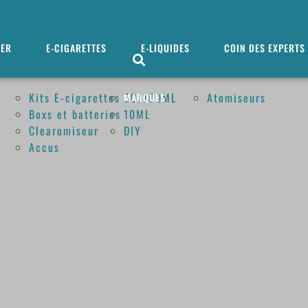
MER
E-CIGARETTES
E-LIQUIDES
COIN DES EXPERTS
Kits E-cigarettes
50/100ML
Atomiseurs
MARQUES
Boxs et batteries
10ML
Clearomiseur
DIY
Accus