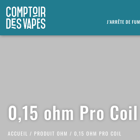
J’ARRÊTE DE FU
0,15 ohm Pro Coil
ACCUEIL
/ PRODUIT OHM / 0,15 OHM PRO COIL