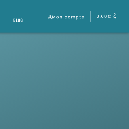
0
0.00
€
Mon compte
BLOG