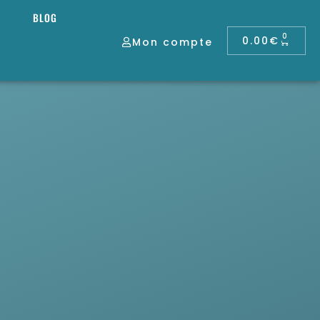
BLOG
0
0.00
€
Mon compte