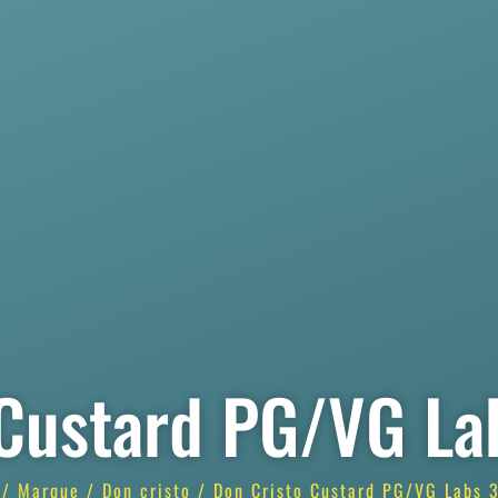
 Custard PG/VG La
/
Marque
/
Don cristo
/ Don Cristo Custard PG/VG Labs 