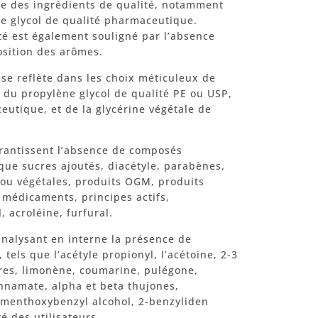
gie des ingrédients de qualité, notamment
e glycol de qualité pharmaceutique.
té est également souligné par l’absence
osition des arômes.
e reflète dans les choix méticuleux de
 du propylène glycol de qualité PE ou USP,
eutique, et de la glycérine végétale de
rantissent l’absence de composés
que sucres ajoutés, diacétyle, parabènes,
ou végétales, produits OGM, produits
 médicaments, principes actifs,
 acroléine, furfural.
nalysant en interne la présence de
tels que l’acétyle propionyl, l’acétoine, 2-3
res, limonène, coumarine, pulégone,
innamate, alpha et beta thujones,
4-menthoxybenzyl alcohol, 2-benzyliden
té des utilisateurs.