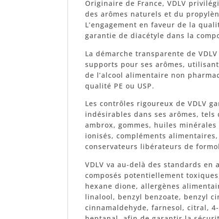
Originaire de France, VDLV privilé
des arômes naturels et du propylèn
L’engagement en faveur de la quali
garantie de diacétyle dans la comp
La démarche transparente de VDLV s
supports pour ses arômes, utilisant
de l’alcool alimentaire non pharmac
qualité PE ou USP.
Les contrôles rigoureux de VDLV ga
indésirables dans ses arômes, tels 
ambrox, gommes, huiles minérales 
ionisés, compléments alimentaires,
conservateurs libérateurs de formol,
VDLV va au-delà des standards en a
composés potentiellement toxiques, 
hexane dione, allergènes alimentai
linalool, benzyl benzoate, benzyl c
cinnamaldehyde, farnesol, citral, 
heptanal, afin de garantir la sécuri