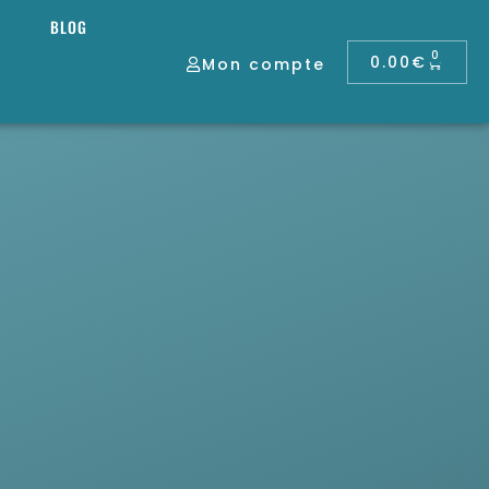
BLOG
0
0.00
€
Mon compte