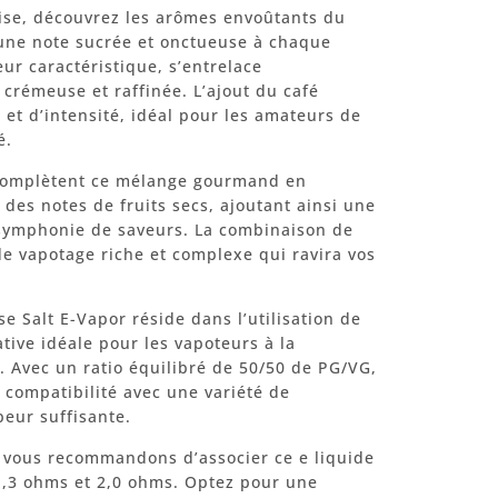
ise, découvrez les arômes envoûtants du
une note sucrée et onctueuse à chaque
eur caractéristique, s’entrelace
rémeuse et raffinée. L’ajout du café
et d’intensité, idéal pour les amateurs de
é.
n complètent ce mélange gourmand en
des notes de fruits secs, ajoutant ainsi une
symphonie de saveurs. La combinaison de
e vapotage riche et complexe qui ravira vos
se Salt E-Vapor réside dans l’utilisation de
ative idéale pour les vapoteurs à la
. Avec un ratio équilibré de 50/50 de PG/VG,
e compatibilité avec une variété de
peur suffisante.
s vous recommandons d’associer ce e liquide
1,3 ohms et 2,0 ohms. Optez pour une