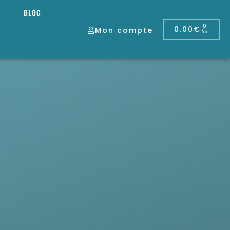
BLOG
0
0.00
€
Mon compte