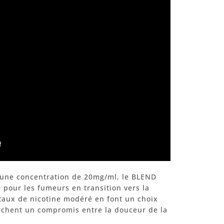
 une concentration de 20mg/ml, le BLEND
 pour les fumeurs en transition vers la
 taux de nicotine modéré en font un choix
rchent un compromis entre la douceur de la