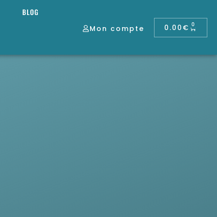
BLOG
0
0.00
€
Mon compte