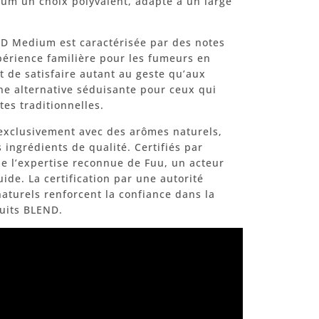
um un choix polyvalent, adapté à un large
ND Medium est caractérisée par des notes
périence familière pour les fumeurs en
est de satisfaire autant au geste qu’aux
ne alternative séduisante pour ceux qui
es traditionnelles.
exclusivement avec des arômes naturels,
ingrédients de qualité. Certifiés par
de l’expertise reconnue de Fuu, un acteur
uide. La certification par une autorité
naturels renforcent la confiance dans la
duits BLEND.