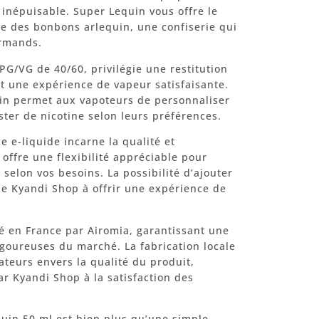
 inépuisable. Super Lequin vous offre le
que des bonbons arlequin, une confiserie qui
urmands.
 PG/VG de 40/60, privilégie une restitution
t une expérience de vapeur satisfaisante.
uin permet aux vapoteurs de personnaliser
ter de nicotine selon leurs préférences.
e e-liquide incarne la qualité et
 offre une flexibilité appréciable pour
 selon vos besoins. La possibilité d’ajouter
e Kyandi Shop à offrir une expérience de
é en France par Airomia, garantissant une
goureuses du marché. La fabrication locale
teurs envers la qualité du produit,
r Kyandi Shop à la satisfaction des
quin 50 ml est bien plus qu’une simple