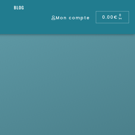
BLOG
0
0.00
€
Mon compte