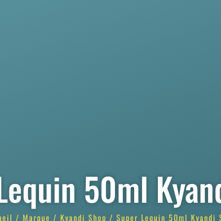
Lequin 50ml Kyan
ueil
/
Marque
/
Kyandi Shop
/ Super Lequin 50ml Kyandi 