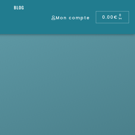
BLOG
0
0.00
€
Mon compte