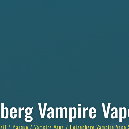
berg Vampire Va
eil
/
Marque
/
Vampire Vape
/ Heisenberg Vampire Vape