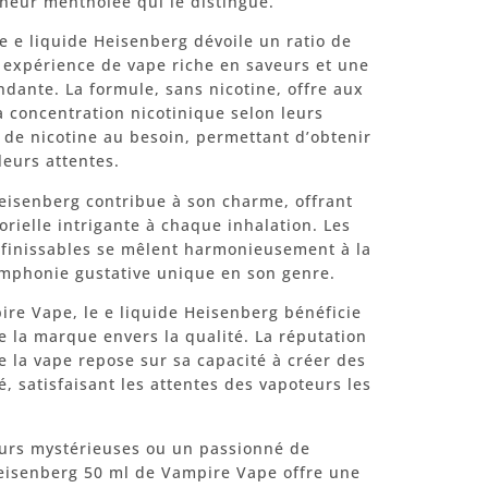
cheur mentholée qui le distingue.
e e liquide Heisenberg dévoile un ratio de
 expérience de vape riche en saveurs et une
dante. La formule, sans nicotine, offre aux
 la concentration nicotinique selon leurs
 de nicotine au besoin, permettant d’obtenir
eurs attentes.
Heisenberg contribue à son charme, offrant
rielle intrigante à chaque inhalation. Les
éfinissables se mêlent harmonieusement à la
ymphonie gustative unique en son genre.
re Vape, le e liquide Heisenberg bénéficie
e la marque envers la qualité. La réputation
 la vape repose sur sa capacité à créer des
, satisfaisant les attentes des vapoteurs les
urs mystérieuses ou un passionné de
Heisenberg 50 ml de Vampire Vape offre une