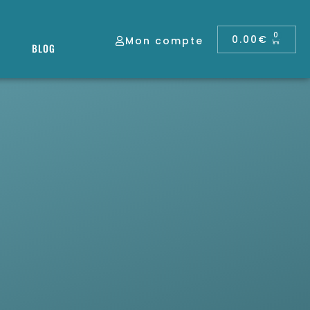
0
0.00
€
Mon compte
BLOG