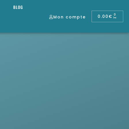
BLOG
0
0.00
€
Mon compte