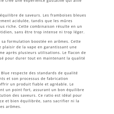
e crée une expérience gustative qui allie
 équilibre de saveurs. Les framboises bleues
ement acidulée, tandis que les mûres
jus riche. Cette combinaison résulte en un
idien, sans être trop intense ni trop léger.
t sa formulation boostée en arômes. Cette
e plaisir de la vape en garantissant une
e après plusieurs utilisations. Le flacon de
sé pour durer tout en maintenant la qualité
Blue respecte des standards de qualité
nts et son processus de fabrication
ffrir un produit fiable et agréable. Le
t un point fort, assurant un bon équilibre
tution des saveurs. Ce ratio est idéal pour
 et bien équilibrée, sans sacrifier ni la
 des arômes.