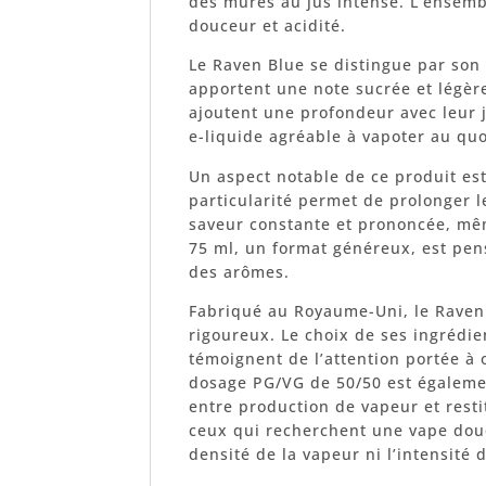
des mûres au jus intense. L’ensembl
douceur et acidité.
Le Raven Blue se distingue par son
apportent une note sucrée et légèr
ajoutent une profondeur avec leur 
e-liquide agréable à vapoter au quot
Un aspect notable de ce produit es
particularité permet de prolonger l
saveur constante et prononcée, mêm
75 ml, un format généreux, est pen
des arômes.
Fabriqué au Royaume-Uni, le Raven 
rigoureux. Le choix de ses ingrédie
témoignent de l’attention portée à o
dosage PG/VG de 50/50 est égalemen
entre production de vapeur et resti
ceux qui recherchent une vape douce
densité de la vapeur ni l’intensité