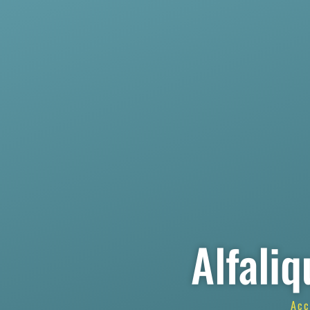
Alfali
Acc