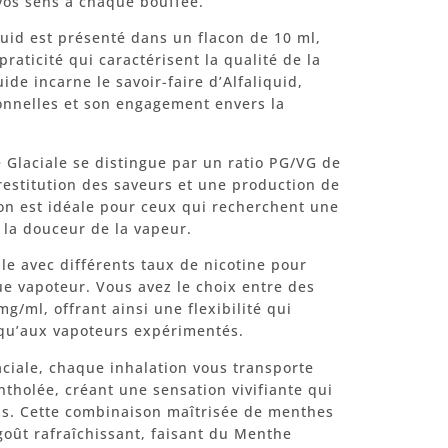
vos sens à chaque bouffée.
quid est présenté dans un flacon de 10 ml,
raticité qui caractérisent la qualité de la
de incarne le savoir-faire d’Alfaliquid,
onnelles et son engagement envers la
 Glaciale se distingue par un ratio PG/VG de
 restitution des saveurs et une production de
on est idéale pour ceux qui recherchent une
la douceur de la vapeur.
le avec différents taux de nicotine pour
e vapoteur. Vous avez le choix entre des
mg/ml, offrant ainsi une flexibilité qui
 qu’aux vapoteurs expérimentés.
ciale, chaque inhalation vous transporte
tholée, créant une sensation vivifiante qui
ais. Cette combinaison maîtrisée de menthes
oût rafraîchissant, faisant du Menthe