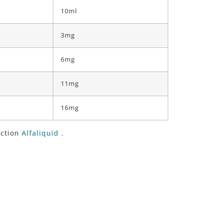
10ml
3mg
6mg
11mg
16mg
ection
Alfaliquid
.