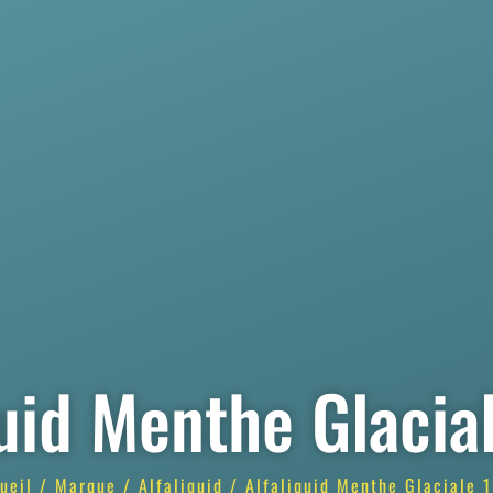
quid Menthe Glacia
ueil
/
Marque
/
Alfaliquid
/ Alfaliquid Menthe Glaciale 