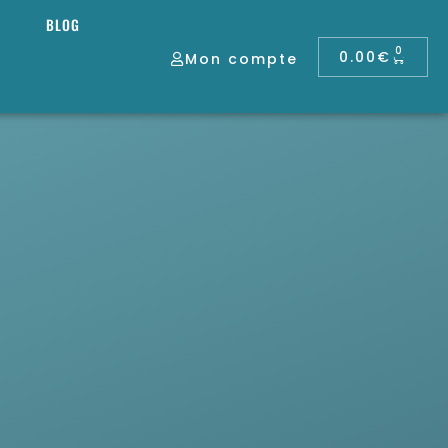
BLOG
0
0.00
€
Mon compte