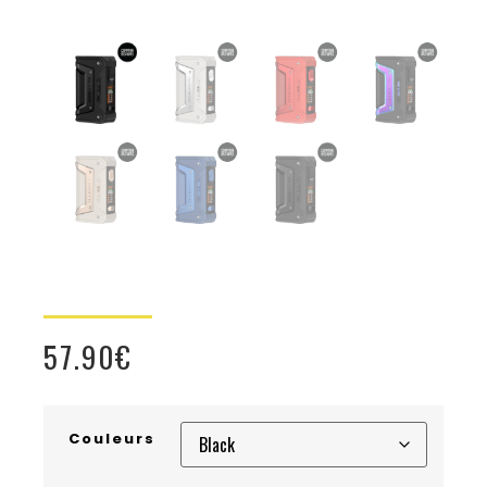
57.90
€
Couleurs