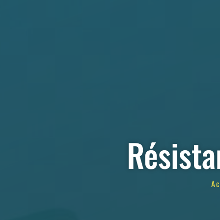
Résista
Ac