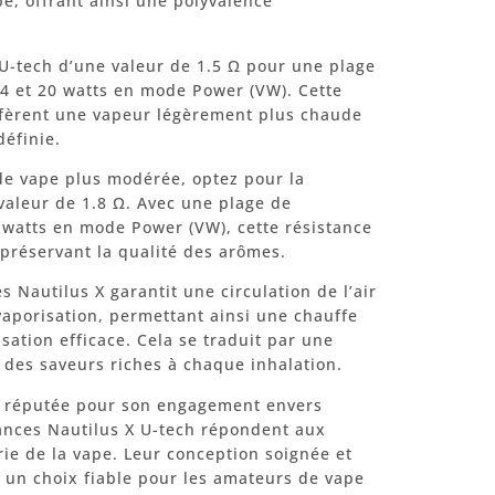
e, offrant ainsi une polyvalence
 U-tech d’une valeur de 1.5 Ω pour une plage
 et 20 watts en mode Power (VW). Cette
éfèrent une vapeur légèrement plus chaude
définie.
 de vape plus modérée, optez pour la
valeur de 1.8 Ω. Avec une plage de
6 watts en mode Power (VW), cette résistance
 préservant la qualité des arômes.
 Nautilus X garantit une circulation de l’air
vaporisation, permettant ainsi une chauffe
sation efficace. Cela se traduit par une
des saveurs riches à chaque inhalation.
e réputée pour son engagement envers
stances Nautilus X U-tech répondent aux
rie de la vape. Leur conception soignée et
 un choix fiable pour les amateurs de vape