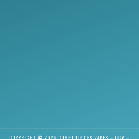
COPYRIGHT © 2024 COMPTOIR DES VAPES –
CGV
–