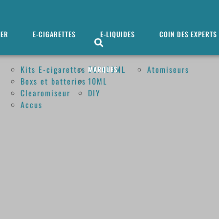
MER
E-CIGARETTES
E-LIQUIDES
COIN DES EXPERTS
Kits E-cigarettes
50/100ML
Atomiseurs
MARQUES
Boxs et batteries
10ML
Clearomiseur
DIY
Accus