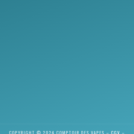
COPYRIGHT © 2024 COMPTOIR DES VAPES –
CGV
–