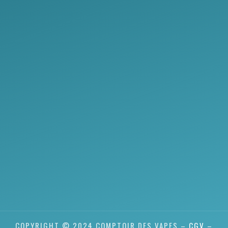
COPYRIGHT © 2024 COMPTOIR DES VAPES –
CGV
–