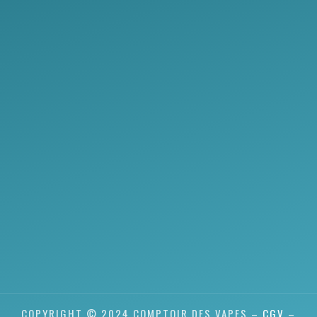
COPYRIGHT © 2024 COMPTOIR DES VAPES –
CGV
–