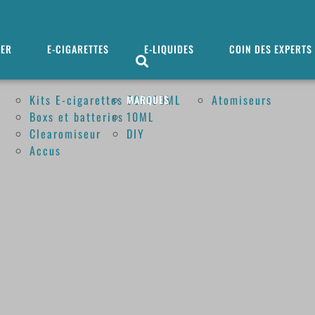
MER
E-CIGARETTES
E-LIQUIDES
COIN DES EXPERTS
Kits E-cigarettes
50/100ML
Atomiseurs
MARQUES
Boxs et batteries
10ML
Clearomiseur
DIY
Accus