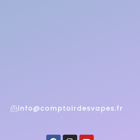
info@comptoirdesvapes.fr