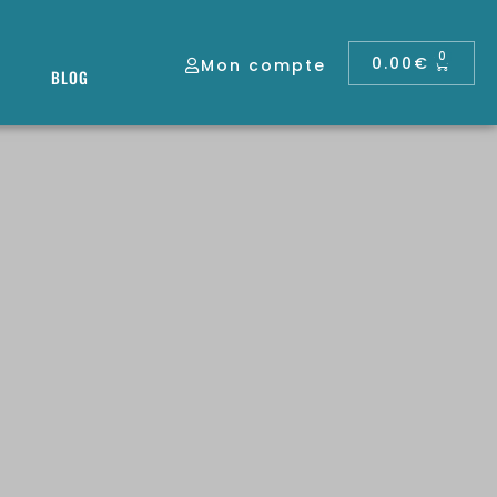
0
0.00
€
Mon compte
BLOG