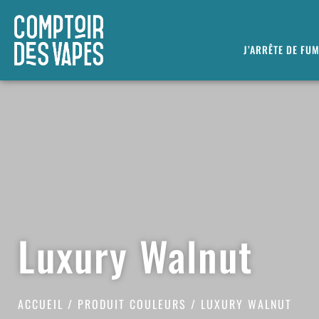
J’ARRÊTE DE FU
Luxury Walnut
ACCUEIL
/ PRODUIT COULEURS / LUXURY WALNUT