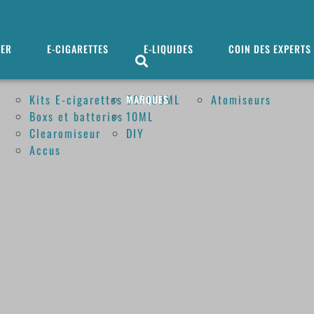
MER
E-CIGARETTES
E-LIQUIDES
COIN DES EXPERTS
Kits E-cigarettes
50/100ML
Atomiseurs
MARQUES
Boxs et batteries
10ML
Clearomiseur
DIY
Accus