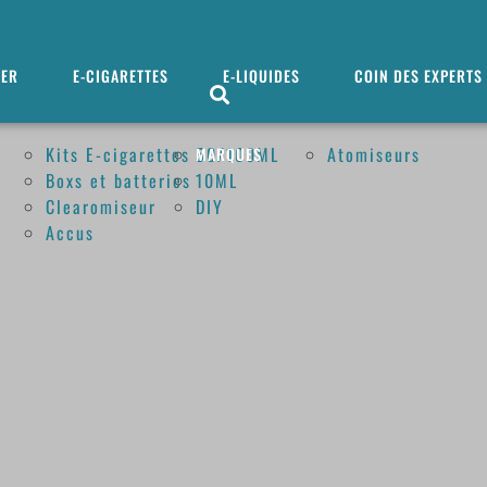
MER
E-CIGARETTES
E-LIQUIDES
COIN DES EXPERTS
Kits E-cigarettes
50/100ML
Atomiseurs
MARQUES
Boxs et batteries
10ML
Clearomiseur
DIY
Accus