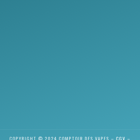
COPYRIGHT © 2024 COMPTOIR DES VAPES –
CGV
–