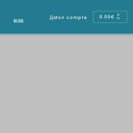
0
0.00
€
Mon compte
BLOG