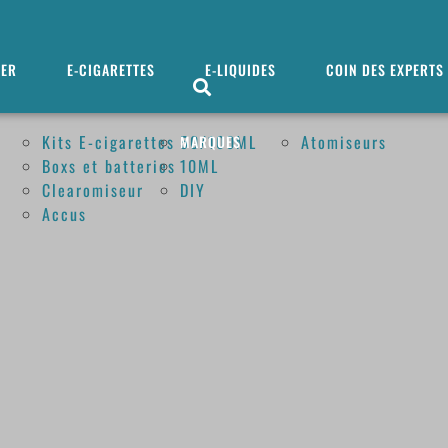
MER
E-CIGARETTES
E-LIQUIDES
COIN DES EXPERTS
Kits E-cigarettes
50/100ML
Atomiseurs
MARQUES
Boxs et batteries
10ML
Clearomiseur
DIY
Accus