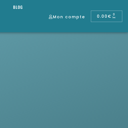
BLOG
0
0.00
€
Mon compte